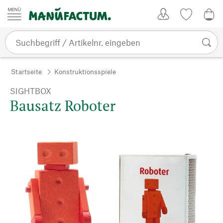
Zum Inhalt springen
Kundenkonto
Merkliste
0,0
Startseite
Konstruktionsspiele
SIGHTBOX
Bausatz Roboter