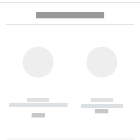
---------- --------------
------------
------------
----------- ----------- --------
----------- -----------
---
--,-- €
--,-- €