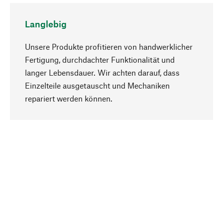
Langlebig
Unsere Produkte profitieren von handwerklicher
Fertigung, durchdachter Funktionalität und
langer Lebensdauer. Wir achten darauf, dass
Einzelteile ausgetauscht und Mechaniken
Nach oben
repariert werden können.
Bewusst
Nachhaltigkeit steht im Fokus unserer
Produktauswahl. Wir setzen auf natürliche
Inhaltsstoffe und Materialien, die gepflegt werden
können, sowie auf eine ressourcenschonende