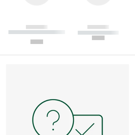
------------
------------
----------- ----------- --------
----------- -----------
---
--,-- €
--,-- €