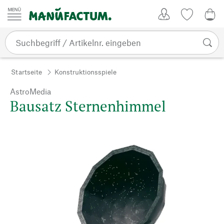
Zum Inhalt springen
Kundenkonto
Merkliste
0,0
Startseite
Konstruktionsspiele
AstroMedia
Bausatz Sternenhimmel