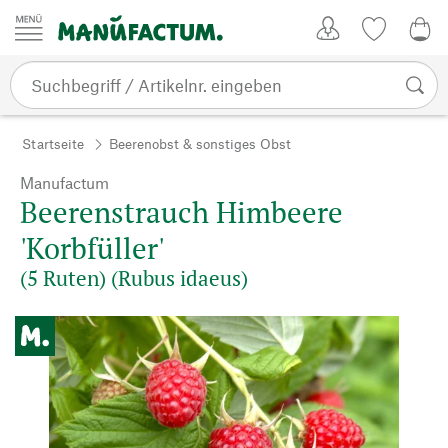
Zum Inhalt springen
Kundenkonto
Merkliste
0,0
Startseite
Beerenobst & sonstiges Obst
Manufactum
Beerenstrauch Himbeere
'Korbfüller'
(5 Ruten) (Rubus idaeus)