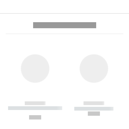
---------- --------------
------------
------------
----------- ----------- --------
----------- -----------
---
--,-- €
--,-- €