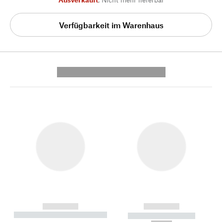
Verfügbarkeit im Warenhaus
---------- --------------
------------
------------
----------- ----------- --------
----------- -----------
---