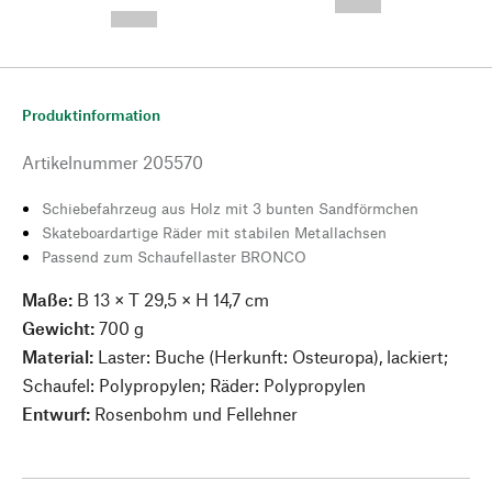
--,-- €
--,-- €
Produktinformation
Artikelnummer
205570
Schiebefahrzeug aus Holz mit 3 bunten Sandförmchen
Skateboardartige Räder mit stabilen Metallachsen
Passend zum Schaufellaster BRONCO
Maße:
B 13 × T 29,5 × H 14,7 cm
Gewicht:
700 g
Material:
Laster: Buche (Herkunft: Osteuropa), lackiert;
Schaufel: Polypropylen; Räder: Polypropylen
Entwurf:
Rosenbohm und Fellehner