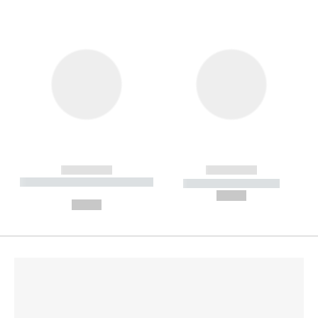
------------
------------
----------- ----------- --------
----------- -----------
---
--,-- €
--,-- €