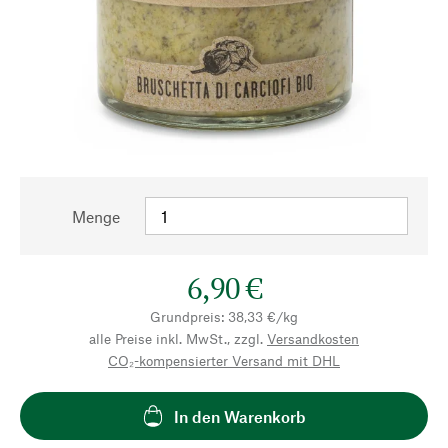
Menge
6,90 €
Grundpreis: 38,33 €/kg
alle Preise inkl. MwSt., zzgl.
Versandkosten
CO₂-kompensierter Versand mit DHL
In den Warenkorb