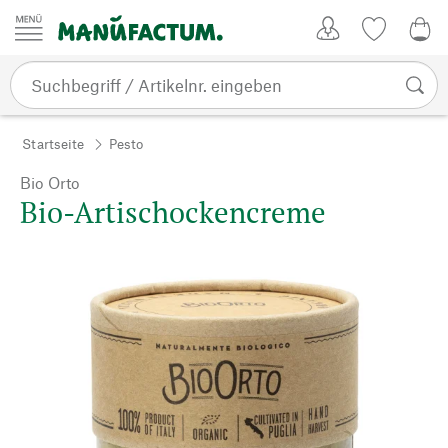
Zum Inhalt springen
Kundenkonto
Merkliste
0,0
Startseite
Pesto
Bio Orto
Bio-Artischockencreme