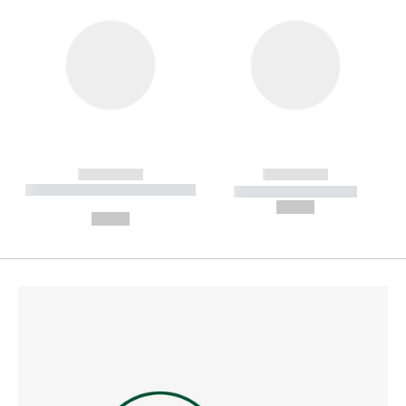
------------
------------
----------- ----------- --------
----------- -----------
---
--,-- €
--,-- €