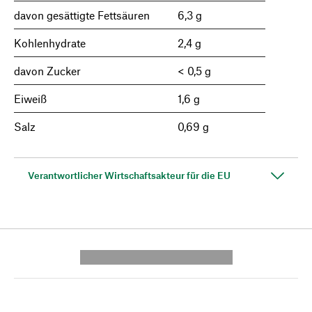
davon gesättigte Fettsäuren
6,3 g
Kohlenhydrate
2,4 g
davon Zucker
< 0,5 g
Eiweiß
1,6 g
Salz
0,69 g
Verantwortlicher Wirtschaftsakteur für die EU
---------- --------------