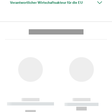
Verantwortlicher Wirtschaftsakteur für die EU
---------- --------------
------------
------------
----------- ----------- --------
----------- -----------
---
--,-- €
--,-- €