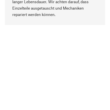
langer Lebensdauer. Wir achten darauf, dass
Einzelteile ausgetauscht und Mechaniken
Nach oben
repariert werden können.
Bewusst
Nachhaltigkeit steht im Fokus unserer
Produktauswahl. Wir setzen auf natürliche
Inhaltsstoffe und Materialien, die gepflegt werden
können, sowie auf eine ressourcenschonende
und sozialverträgliche Produktion.
Ausgewählt