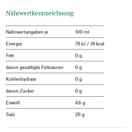
Nährwertkennzeichnung
Nährwertangaben je
100 ml
Energie
78 kJ / 18 kcal
Fett
0 g
davon gesättigte Fettsäuren
0 g
Kohlenhydrate
0 g
davon Zucker
0 g
Eiweiß
4,6 g
Salz
26 g