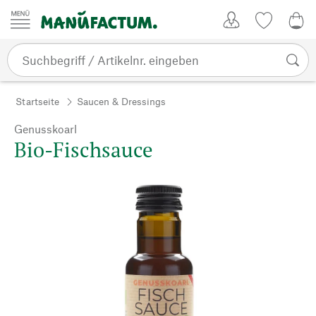
Zum Inhalt springen
Kundenkonto
Merkliste
0,0
Startseite
Saucen & Dressings
Genusskoarl
Bio-Fischsauce