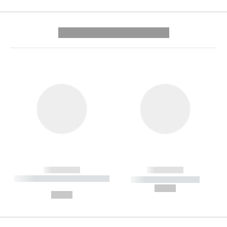
---------- --------------
------------
------------
----------- ----------- --------
----------- -----------
---
--,-- €
--,-- €