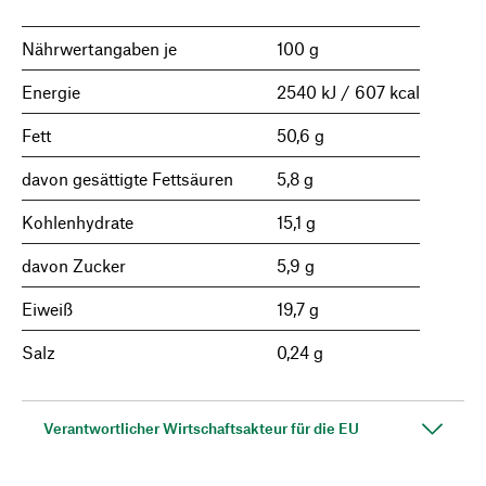
Nährwertangaben je
100 g
Energie
2540 kJ / 607 kcal
Fett
50,6 g
davon gesättigte Fettsäuren
5,8 g
Kohlenhydrate
15,1 g
davon Zucker
5,9 g
Eiweiß
19,7 g
Salz
0,24 g
Verantwortlicher Wirtschaftsakteur für die EU