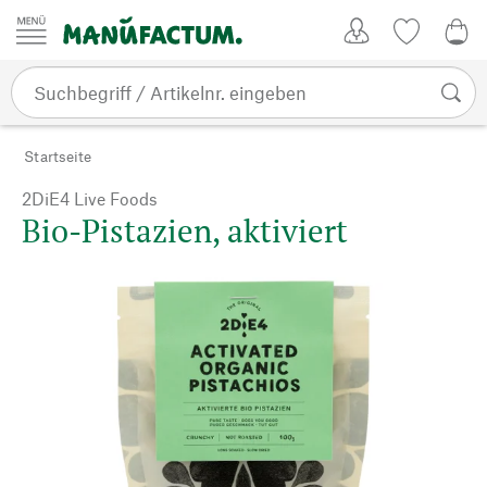
Zum Inhalt springen
Kundenkonto
Merkliste
0,0
Startseite
2DiE4 Live Foods
Bio-Pistazien, aktiviert