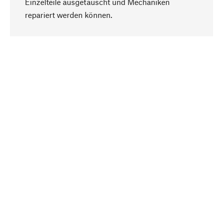
Einzelteile ausgetauscht und Mechaniken
Nach oben
repariert werden können.
Bewusst
Nachhaltigkeit steht im Fokus unserer
Produktauswahl. Wir setzen auf natürliche
Inhaltsstoffe und Materialien, die gepflegt werden
können, sowie auf eine ressourcenschonende
und sozialverträgliche Produktion.
Ausgewählt
Als Ihr kompetenter Partner arbeiten wir