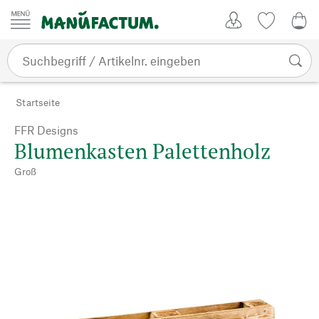
Zum Inhalt springen
Kundenkonto
Merkliste
0,0
Startseite
FFR Designs
Blumenkasten Palettenholz
Groß