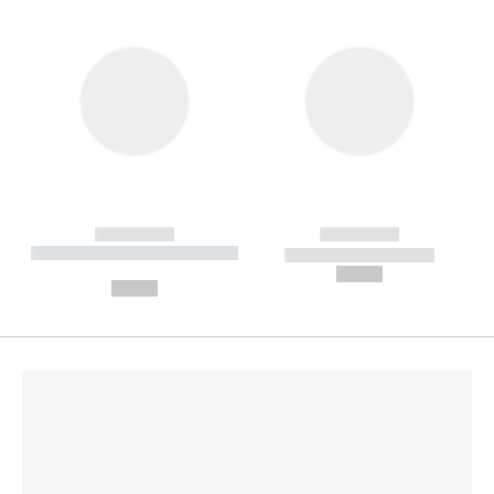
------------
------------
----------- ----------- --------
----------- -----------
---
--,-- €
--,-- €