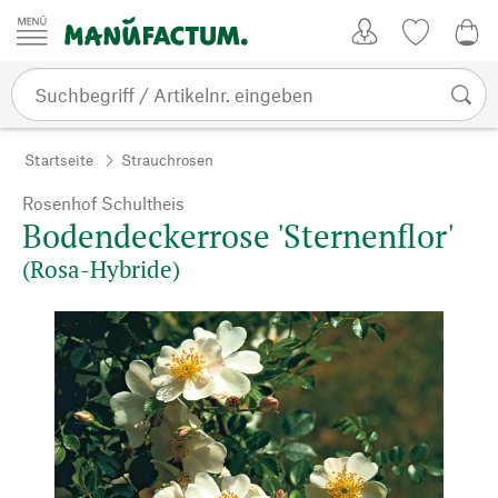
Zum Inhalt springen
Kundenkonto
Merkliste
0,0
Startseite
Strauchrosen
Rosenhof Schultheis
Bodendeckerrose 'Sternenflor'
(Rosa-Hybride)