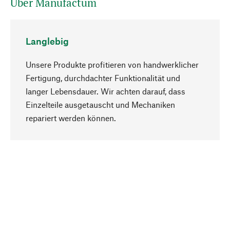
Über Manufactum
Langlebig
Unsere Produkte profitieren von handwerklicher
Fertigung, durchdachter Funktionalität und
langer Lebensdauer. Wir achten darauf, dass
Einzelteile ausgetauscht und Mechaniken
Nach oben
repariert werden können.
Bewusst
Nachhaltigkeit steht im Fokus unserer
Produktauswahl. Wir setzen auf natürliche
Inhaltsstoffe und Materialien, die gepflegt werden