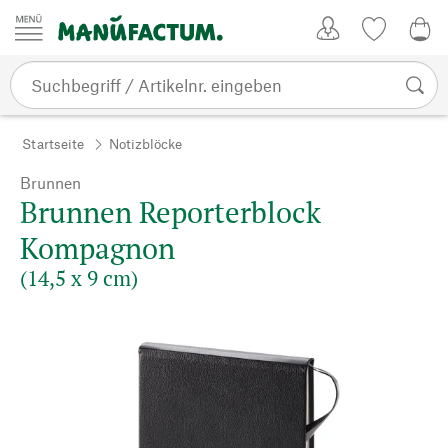
Zum Inhalt springen
Kundenkonto
Merkliste
0,0
Startseite
Notizblöcke
Brunnen
Brunnen Reporterblock
Kompagnon
(14,5 x 9 cm)