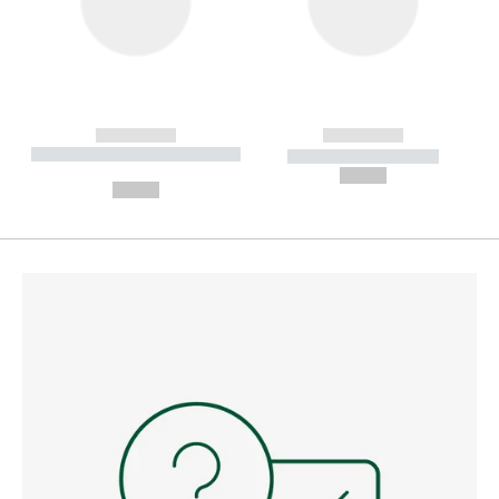
------------
------------
----------- ----------- --------
----------- -----------
---
--,-- €
--,-- €