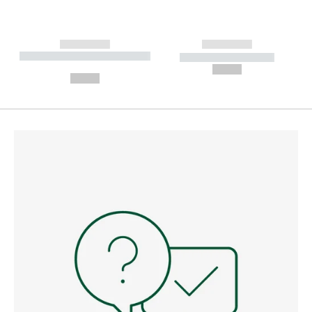
------------
------------
----------- ----------- --------
----------- -----------
---
--,-- €
--,-- €