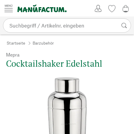
Zum Inhalt springen
Kundenkonto
Merkliste
0,0
Startseite
Barzubehör
Mepra
Cocktailshaker Edelstahl