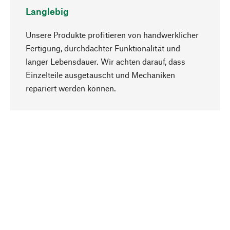
Langlebig
Unsere Produkte profitieren von handwerklicher
Fertigung, durchdachter Funktionalität und
langer Lebensdauer. Wir achten darauf, dass
Einzelteile ausgetauscht und Mechaniken
Nach oben
repariert werden können.
Bewusst
Nachhaltigkeit steht im Fokus unserer
Produktauswahl. Wir setzen auf natürliche
Inhaltsstoffe und Materialien, die gepflegt werden
können, sowie auf eine ressourcenschonende
und sozialverträgliche Produktion.