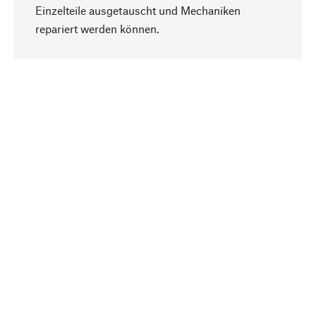
Einzelteile ausgetauscht und Mechaniken
Nach oben
repariert werden können.
Bewusst
Nachhaltigkeit steht im Fokus unserer
Produktauswahl. Wir setzen auf natürliche
Inhaltsstoffe und Materialien, die gepflegt werden
können, sowie auf eine ressourcenschonende
und sozialverträgliche Produktion.
Ausgewählt