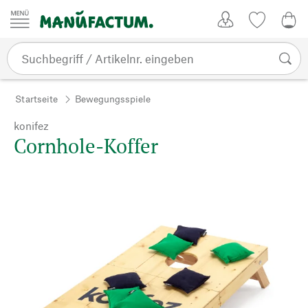
Zum Inhalt springen
Kundenkonto
Merkliste
0,0
Startseite
Bewegungsspiele
konifez
Cornhole-Koffer