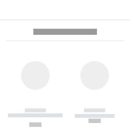
---------- --------------
------------
------------
----------- ----------- --------
----------- -----------
---
--,-- €
--,-- €