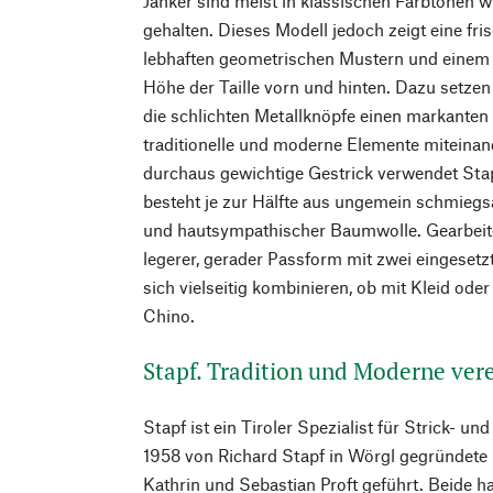
Janker sind meist in klassischen Farbtönen 
gehalten. Dieses Modell jedoch zeigt eine fri
lebhaften geometrischen Mustern und einem 
Höhe der Taille vorn und hinten. Dazu setze
die schlichten Metallknöpfe einen markanten
traditionelle und moderne Elemente miteinan
durchaus gewichtige Gestrick verwendet Stap
besteht je zur Hälfte aus ungemein schmiegs
und hautsympathischer Baumwolle. Gearbeitet
legerer, gerader Passform mit zwei eingesetz
sich vielseitig kombinieren, ob mit Kleid ode
Chino.
Stapf. Tradition und Moderne ver
Stapf ist ein Tiroler Spezialist für Strick- u
1958 von Richard Stapf in Wörgl gegründete
Kathrin und Sebastian Proft geführt. Beide 