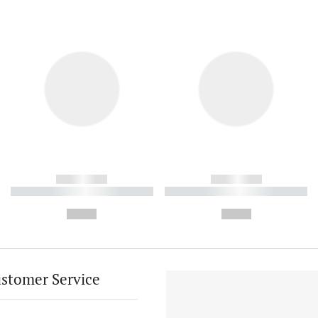
------------
------------
----------- ----------- ----------
----------- ----------- ----------
-
-
--,-- €
--,-- €
stomer Service