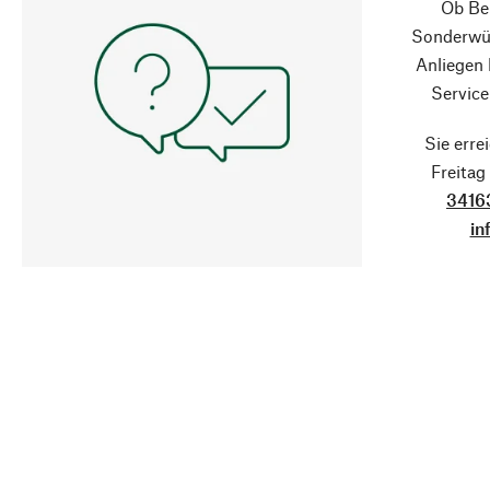
Ob Ber
Sonderwün
Anliegen
Service
Sie erre
Freita
3416
in