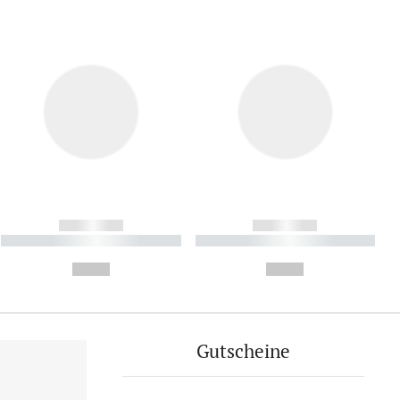
------------
------------
----------- ----------- ----------
----------- ----------- ----------
- -----------
-
--,-- €
--,-- €
Gutscheine