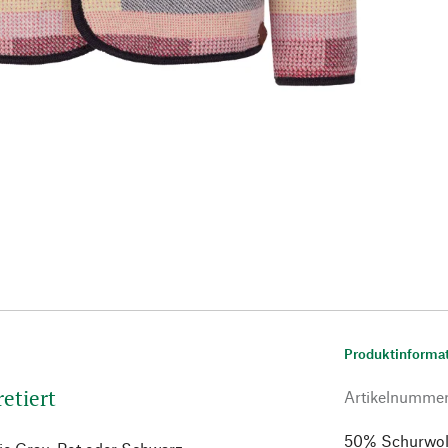
Produktinforma
retiert
Artikelnumme
50% Schurwolle