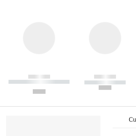
------------
------------
----------- ----------- ----------
----------- -----------
-
--,-- €
--,-- €
Cu