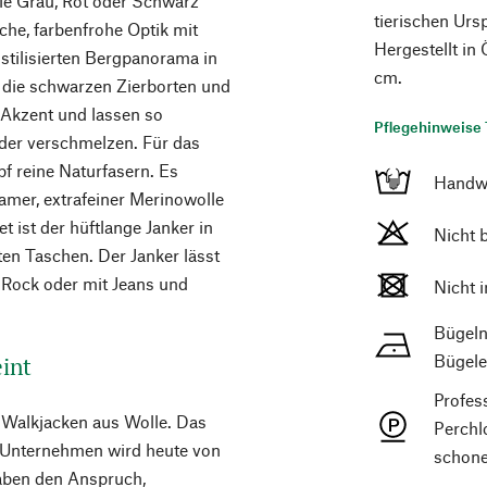
wie Grau, Rot oder Schwarz
tierischen Urs
sche, farbenfrohe Optik mit
Hergestellt in
stilisierten Bergpanorama in
cm.
n die schwarzen Zierborten und
 Akzent und lassen so
Pflegehinweise 
der verschmelzen. Für das
f reine Naturfasern. Es
Handw
amer, extrafeiner Merinowolle
 ist der hüftlange Janker in
Nicht 
ten Taschen. Der Janker lässt
r Rock oder mit Jeans und
Nicht 
Bügeln
Bügele
eint
Profes
nd Walkjacken aus Wolle. Das
Perchl
 Unternehmen wird heute von
schone
haben den Anspruch,