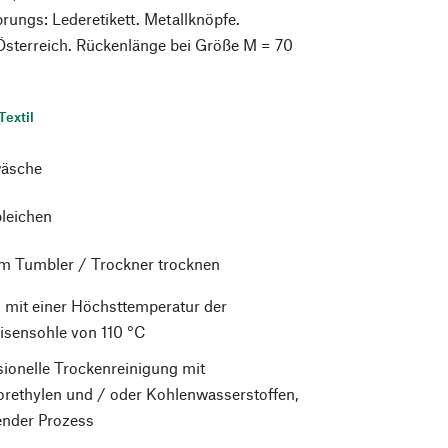
prungs: Lederetikett. Metallknöpfe.
 Österreich. Rückenlänge bei Größe M = 70
Textil
äsche
bleichen
im Tumbler / Trockner trocknen
 mit einer Höchsttemperatur der
isensohle von 110 °C
sionelle Trockenreinigung mit
orethylen und / oder Kohlenwasserstoffen,
nder Prozess