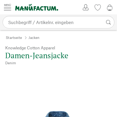
Zum Inhalt springen
Kundenkonto
Merkliste
0,0
Startseite
Jacken
Knowledge Cotton Apparel
Damen-Jeansjacke
Denim