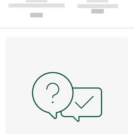
------------
------------
----------- ----------- --------
----------- -----------
---
--,-- €
--,-- €