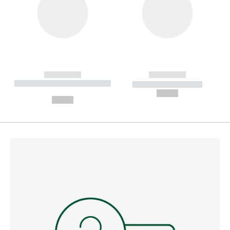
------------
------------
----------- ----------- --------
----------- -----------
---
--,-- €
--,-- €