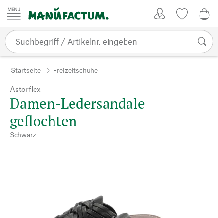
Zum Inhalt springen
Kundenkonto
Merkliste
0,0
Startseite
Freizeitschuhe
Astorflex
Damen-Ledersandale
geflochten
Schwarz