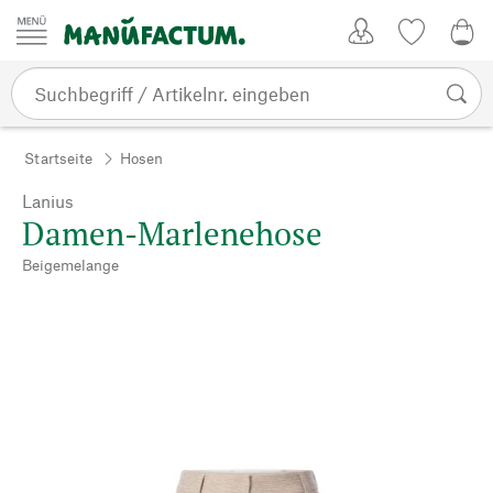
Zum Inhalt springen
Kundenkonto
Merkliste
0,0
Startseite
Hosen
Lanius
Damen-Marlenehose
Beigemelange