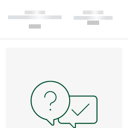
------------
------------
----------- ----------- --------
----------- -----------
---
--,-- €
--,-- €