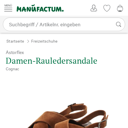
Zum Inhalt springen
Kundenkonto
Merkliste
0,0
Startseite
Freizeitschuhe
Astorflex
Damen-Rauledersandale
Cognac