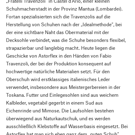
„Fratelli Travenzoli“ in Castel d’Ario, einer kleinen
Schuhmacherstadt in der Provinz Mantua (Lombardei).
Fortan spezialisierten sich die Travenzolis auf die
Herstellung von Schuhen nach der „Idealmethode“, bei
der eine sichtbare Naht das Obermaterial mit der
Decksohle verbindet, was die Schuhe besonders flexibel,
strapazierbar und langlebig macht. Heute liegen die
Geschicke von Astorflex in den Händen von Fabio
Travenzoli, der bei der Produktion konsequent auf
hochwertige natürliche Materialien setzt. Für den
Oberschuh wird erstklassiges italienisches Leder
verwendet, insbesondere aus Meistergerbereien in der
Toskana. Futter und Einlegesohlen sind aus weichem
Kalbleder, vegetabil gegerbt in einem Sud aus
Eichenrinde und Mimose. Die Laufsohlen bestehen
überwiegend aus Naturkautschuk, und es werden
ausschließlich Klebstoffe auf Wasserbasis eingesetzt. Bei
Astorflex hat man sich eben ganz dem „guten Schuh“