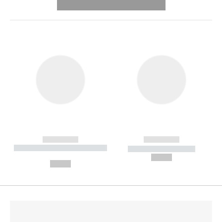
---------- --------------
------------
------------
----------- ----------- --------
----------- -----------
---
--,-- €
--,-- €