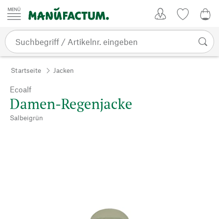
Zum Inhalt springen
Kundenkonto
Merkliste
0,0
Startseite
Jacken
Ecoalf
Damen-Regenjacke
Salbeigrün