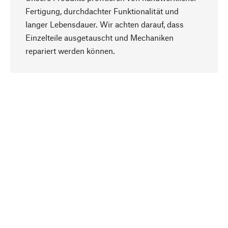
Fertigung, durchdachter Funktionalität und
langer Lebensdauer. Wir achten darauf, dass
Einzelteile ausgetauscht und Mechaniken
Nach oben
repariert werden können.
Bewusst
Nachhaltigkeit steht im Fokus unserer
Produktauswahl. Wir setzen auf natürliche
Inhaltsstoffe und Materialien, die gepflegt werden
können, sowie auf eine ressourcenschonende
und sozialverträgliche Produktion.