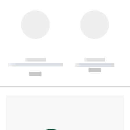
------------
------------
----------- ----------- --------
----------- -----------
---
--,-- €
--,-- €