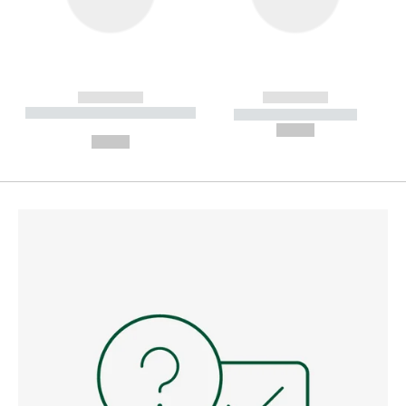
------------
------------
----------- ----------- --------
----------- -----------
---
--,-- €
--,-- €