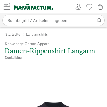
Zum Inhalt springen
Kundenkonto
Merkliste
0,0
Startseite
Langarmshirts
Knowledge Cotton Apparel
Damen-Rippenshirt Langarm
Dunkelblau