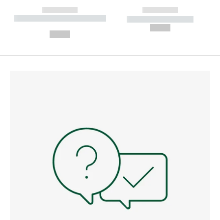
------------
------------
----------- ----------- --------
----------- -----------
---
--,-- €
--,-- €