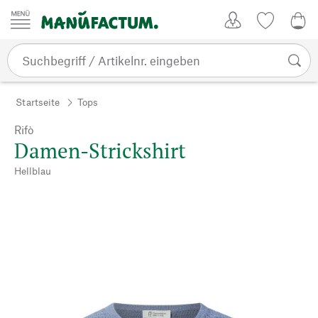
Zum Inhalt springen
Kundenkonto
Merkliste
0,0
Startseite
Tops
Rifò
Damen-Strickshirt
Hellblau