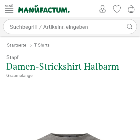
Zum Inhalt springen
Kundenkonto
Merkliste
0,0
Startseite
T-Shirts
Stapf
Damen-Strickshirt Halbarm
Graumelange