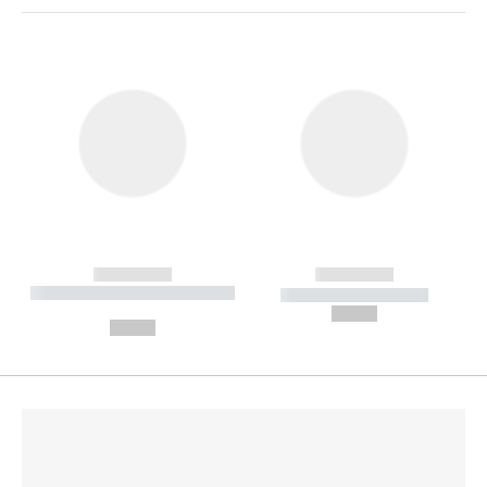
------------
------------
----------- ----------- --------
----------- -----------
---
--,-- €
--,-- €