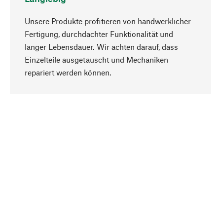
Unsere Produkte profitieren von handwerklicher
Fertigung, durchdachter Funktionalität und
langer Lebensdauer. Wir achten darauf, dass
Einzelteile ausgetauscht und Mechaniken
Nach oben
repariert werden können.
Bewusst
Nachhaltigkeit steht im Fokus unserer
Produktauswahl. Wir setzen auf natürliche
Inhaltsstoffe und Materialien, die gepflegt werden
können, sowie auf eine ressourcenschonende
und sozialverträgliche Produktion.