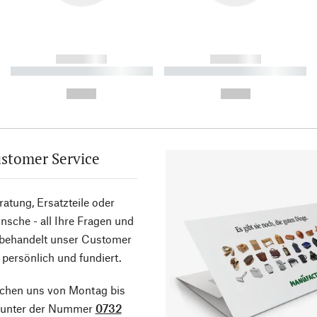
------------
------------
----------- ----------- ----------
----------- ----------- ----------
-
-
--,-- €
--,-- €
stomer Service
atung, Ersatzteile oder
sche - all Ihre Fragen und
 behandelt unser Customer
 persönlich und fundiert.
ichen uns von Montag bis
g unter der Nummer
0732