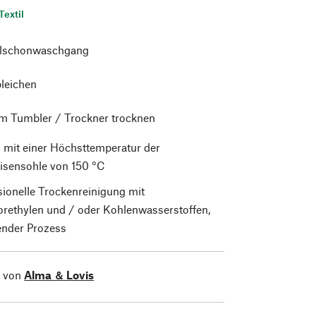
Textil
alschonwaschgang
bleichen
im Tumbler / Trockner trocknen
 mit einer Höchsttemperatur der
isensohle von 150 °C
sionelle Trockenreinigung mit
orethylen und / oder Kohlenwasserstoffen,
nder Prozess
l von
Alma ＆ Lovis