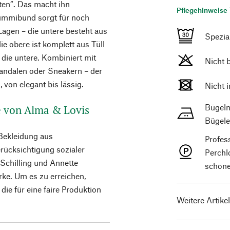
ten“. Das macht ihn
Pflegehinweise 
Gummibund sorgt für noch
agen – die untere besteht aus
Spezi
e obere ist komplett aus Tüll
r die untere. Kombiniert mit
Nicht 
Sandalen oder Sneakern – der
, von elegant bis lässig.
Nicht 
Bügeln
de von Alma & Lovis
Bügele
Bekleidung aus
Profes
erücksichtigung sozialer
Perchl
 Schilling und Annette
schone
rke. Um es zu erreichen,
ie für eine faire Produktion
Weitere Artike