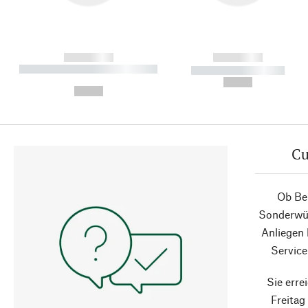
------------
------------
----------- ----------- ----------
----------- -----------
-
--,-- €
--,-- €
Cu
Ob Ber
Sonderwün
Anliegen
Service
Sie erre
Freita