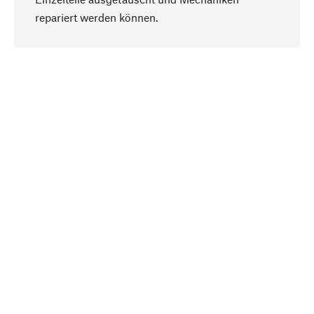
Nach oben
repariert werden können.
Bewusst
Nachhaltigkeit steht im Fokus unserer
Produktauswahl. Wir setzen auf natürliche
Inhaltsstoffe und Materialien, die gepflegt werden
können, sowie auf eine ressourcenschonende
und sozialverträgliche Produktion.
Ausgewählt
Als Ihr kompetenter Partner arbeiten wir