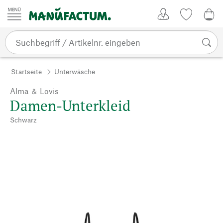
Zum Inhalt springen
Kundenkonto
Merkliste
0,0
Startseite
Unterwäsche
Alma ＆ Lovis
Damen-Unterkleid
Schwarz