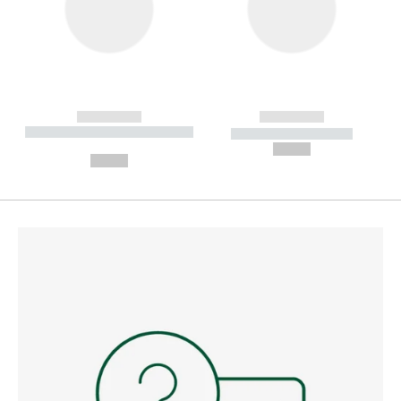
------------
------------
----------- ----------- --------
----------- -----------
---
--,-- €
--,-- €