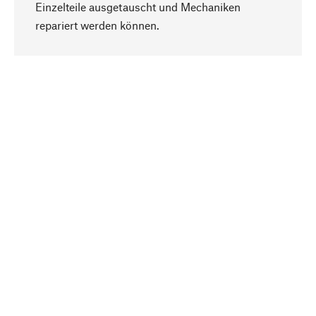
Einzelteile ausgetauscht und Mechaniken
Nach oben
repariert werden können.
Bewusst
Nachhaltigkeit steht im Fokus unserer
Produktauswahl. Wir setzen auf natürliche
Inhaltsstoffe und Materialien, die gepflegt werden
können, sowie auf eine ressourcenschonende
und sozialverträgliche Produktion.
Ausgewählt