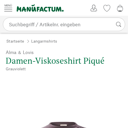
Zum Inhalt springen
Kundenkonto
Merkliste
0,0
Startseite
Langarmshirts
Alma ＆ Lovis
Damen-Viskoseshirt Piqué
Grauviolett