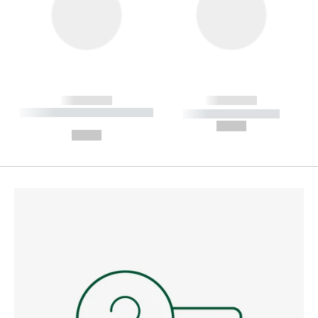
------------
------------
----------- ----------- --------
----------- -----------
---
--,-- €
--,-- €