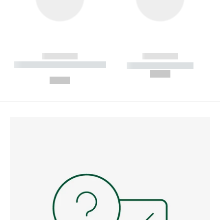
------------
------------
----------- ----------- --------
----------- -----------
---
--,-- €
--,-- €