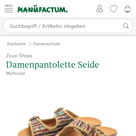
Zum Inhalt springen
Kundenkonto
Merkliste
0,0
Startseite
Damenschuhe
Zouri Shoes
Damenpantolette Seide
Multicolor