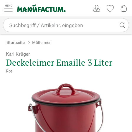
Zum Inhalt springen
Kundenkonto
Merkliste
0,0
Startseite
Mülleimer
Karl Krüger
Deckeleimer Emaille 3 Liter
Rot