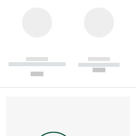
------------
------------
----------- ----------- --------
----------- -----------
---
--,-- €
--,-- €