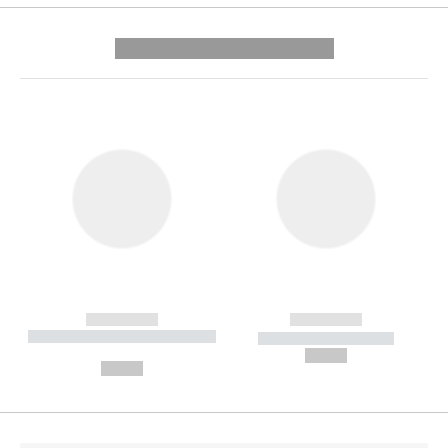
---------- --------------
------------
------------
----------- ----------- --------
----------- -----------
---
--,-- €
--,-- €