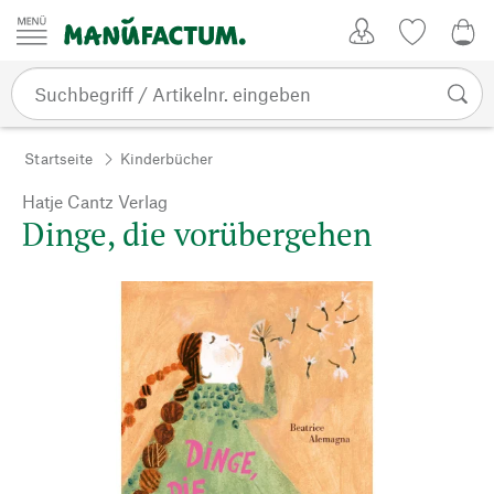
Zum Inhalt springen
Kundenkonto
Merkliste
0,0
Startseite
Kinderbücher
Hatje Cantz Verlag
Dinge, die vorübergehen