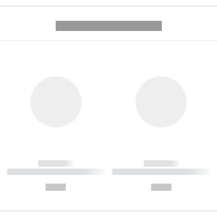
---------- --------------
------------
------------
----------- ----------- ----------
----------- ----------- ----------
-
-
--,-- €
--,-- €