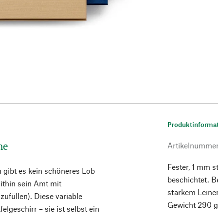
Produktinforma
he
Artikelnumme
Fester, 1 mm s
 gibt es kein schöneres Lob
beschichtet. B
mithin sein Amt mit
starkem Leinen
zufüllen). Diese variable
Gewicht 290 g
geschirr – sie ist selbst ein