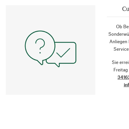
Cu
Ob Ber
Sonderwün
Anliegen
Service
Sie erre
Freita
3416
in