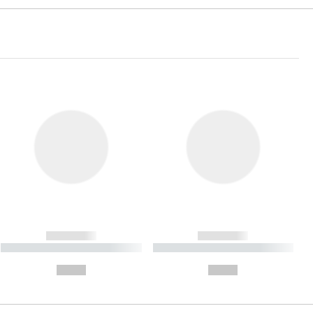
------------
------------
----------- ----------- ----------
----------- ----------- ----------
- -----------
-
--,-- €
--,-- €