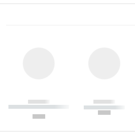
------------
------------
----------- ----------- ----------
----------- -----------
-
--,-- €
--,-- €