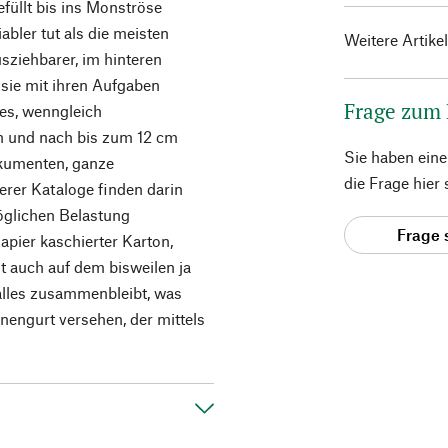
füllt bis ins Monströse
abler tut als die meisten
Weitere Artike
usziehbarer, im hinteren
 sie mit ihren Aufgaben
Frage zum
hes, wenngleich
ch und nach bis zum 12 cm
Sie haben ein
okumenten, ganze
die Frage hier
erer Kataloge finden darin
möglichen Belastung
Frage 
apier kaschierter Karton,
t auch auf dem bisweilen ja
alles zusammenbleibt, was
nengurt versehen, der mittels