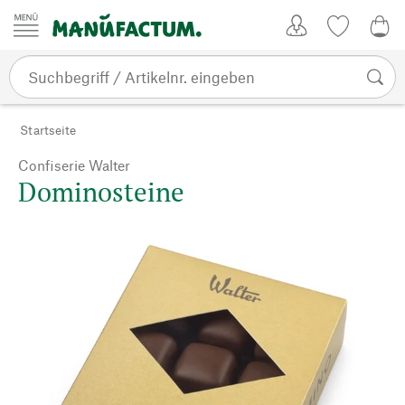
Zum Inhalt springen
Kundenkonto
Merkliste
0,0
Startseite
Confiserie Walter
Dominosteine