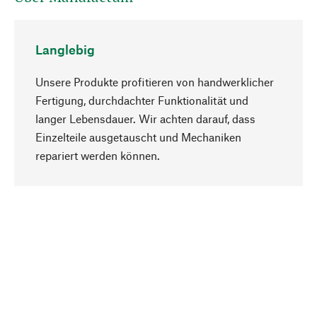
Langlebig
Unsere Produkte profitieren von handwerklicher
Fertigung, durchdachter Funktionalität und
langer Lebensdauer. Wir achten darauf, dass
Einzelteile ausgetauscht und Mechaniken
Nach oben
repariert werden können.
Bewusst
Nachhaltigkeit steht im Fokus unserer
Produktauswahl. Wir setzen auf natürliche
Inhaltsstoffe und Materialien, die gepflegt werden