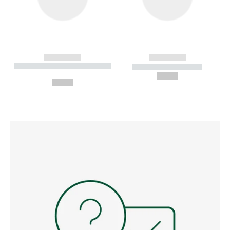
------------
------------
----------- ----------- --------
----------- -----------
---
--,-- €
--,-- €