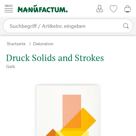
Zum Inhalt springen
Kundenkonto
Merkliste
0,0
Startseite
Dekoration
Druck Solids and Strokes
Gelb