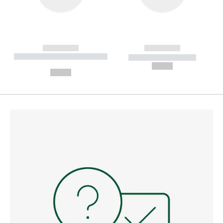
------------
------------
----------- ----------- --------
----------- -----------
---
--,-- €
--,-- €