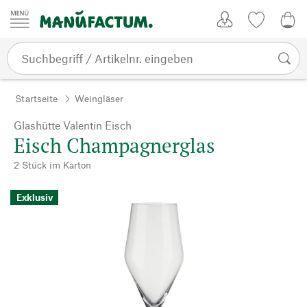
Zum Inhalt springen
Kundenkonto
Merkliste
0,0
Startseite
Weingläser
Glashütte Valentin Eisch
Eisch Champagnerglas
2 Stück im Karton
Exklusiv