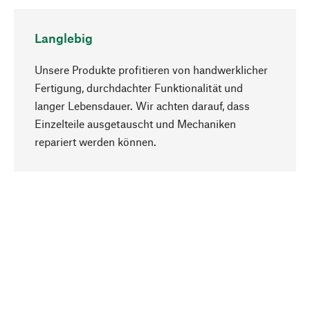
Langlebig
Unsere Produkte profitieren von handwerklicher
Fertigung, durchdachter Funktionalität und
langer Lebensdauer. Wir achten darauf, dass
Einzelteile ausgetauscht und Mechaniken
Nach oben
repariert werden können.
Bewusst
Nachhaltigkeit steht im Fokus unserer
Produktauswahl. Wir setzen auf natürliche
Inhaltsstoffe und Materialien, die gepflegt werden
können, sowie auf eine ressourcenschonende