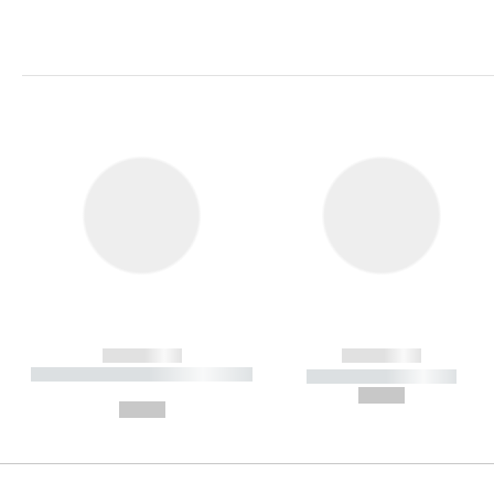
------------
------------
----------- ----------- ----------
----------- -----------
-
--,-- €
--,-- €