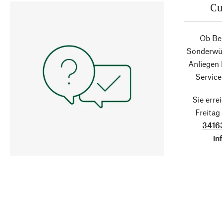
Cu
Ob Ber
Sonderwün
Anliegen
Service
Sie erre
Freita
3416
in