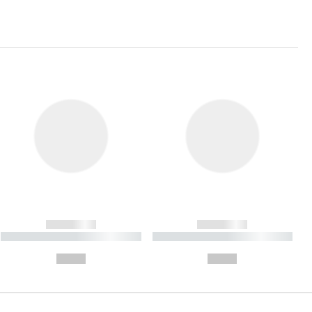
------------
------------
----------- ----------- ----------
----------- ----------- ----------
- -----------
-
--,-- €
--,-- €