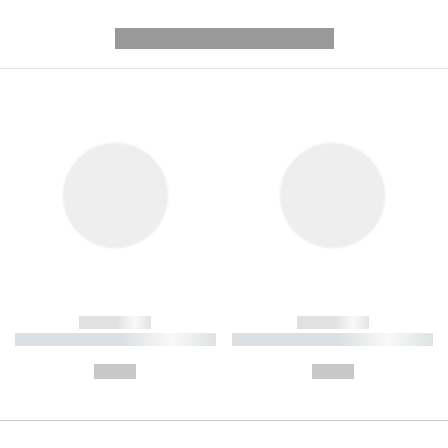
---------- --------------
------------
------------
----------- ----------- ----------
----------- ----------- ----------
-
-
--,-- €
--,-- €