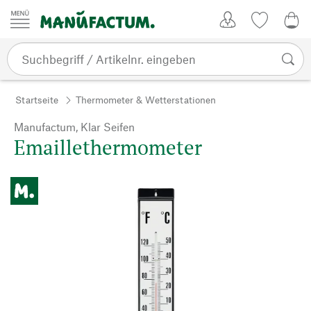
Zum Inhalt springen
Kundenkonto
Merkliste
0,0
Startseite
Thermometer & Wetterstationen
Manufactum, Klar Seifen
Emaillethermometer