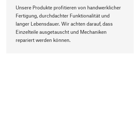
Unsere Produkte profitieren von handwerklicher
Fertigung, durchdachter Funktionalität und
langer Lebensdauer. Wir achten darauf, dass
Einzelteile ausgetauscht und Mechaniken
Nach oben
repariert werden können.
Bewusst
Nachhaltigkeit steht im Fokus unserer
Produktauswahl. Wir setzen auf natürliche
Inhaltsstoffe und Materialien, die gepflegt werden
können, sowie auf eine ressourcenschonende
und sozialverträgliche Produktion.