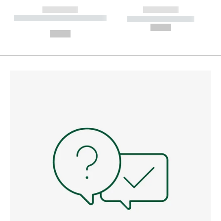
------------
------------
----------- ----------- --------
----------- -----------
---
--,-- €
--,-- €