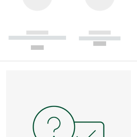
------------
------------
----------- ----------- --------
----------- -----------
---
--,-- €
--,-- €