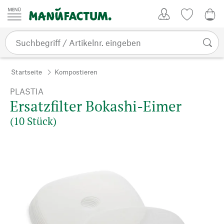
Zum Inhalt springen
Kundenkonto
Merkliste
0,0
Startseite
Kompostieren
PLASTIA
Ersatzfilter Bokashi-Eimer
(10 Stück)