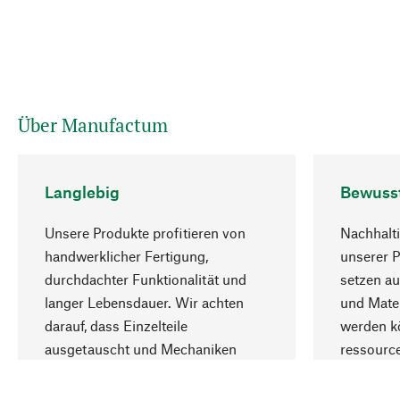
Über Manufactum
Langlebig
Bewuss
Unsere Produkte profitieren von
Nachhalti
handwerklicher Fertigung,
unserer 
durchdachter Funktionalität und
setzen au
langer Lebensdauer. Wir achten
und Mater
darauf, dass Einzelteile
werden kö
ausgetauscht und Mechaniken
ressourc
repariert werden können.
sozialver