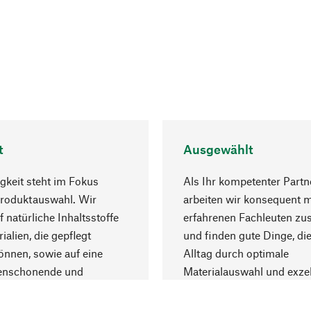
t
Ausgewählt
gkeit steht im Fokus
Als Ihr kompetenter Partn
Produktauswahl. Wir
arbeiten wir konsequent m
f natürliche Inhaltsstoffe
erfahrenen Fachleuten z
ialien, die gepflegt
und finden gute Dinge, die
nnen, sowie auf eine
Alltag durch optimale
enschonende und
Materialauswahl und exzel
trägliche Produktion.
Fertigung bereichern.