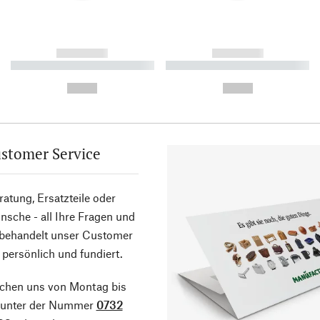
------------
------------
----------- ----------- ----------
----------- ----------- ----------
-
-
--,-- €
--,-- €
stomer Service
atung, Ersatzteile oder
sche - all Ihre Fragen und
 behandelt unser Customer
 persönlich und fundiert.
ichen uns von Montag bis
g unter der Nummer
0732