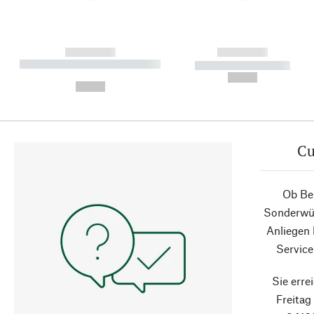
------------
------------
----------- ----------- ----------
----------- -----------
-
--,-- €
--,-- €
Cu
Ob Ber
Sonderwün
Anliegen
Service
Sie erre
Freita