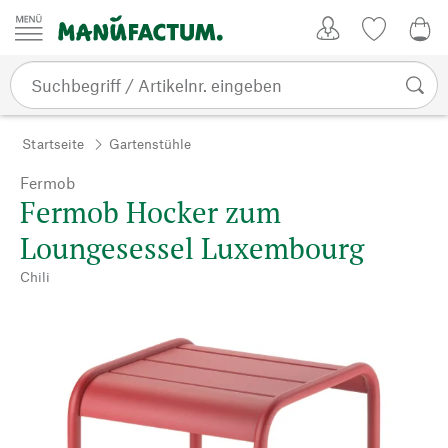
Zum Inhalt springen
Kundenkonto
Merkliste
0,0
Startseite
Gartenstühle
Fermob
Fermob Hocker zum
Loungesessel Luxembourg
Chili