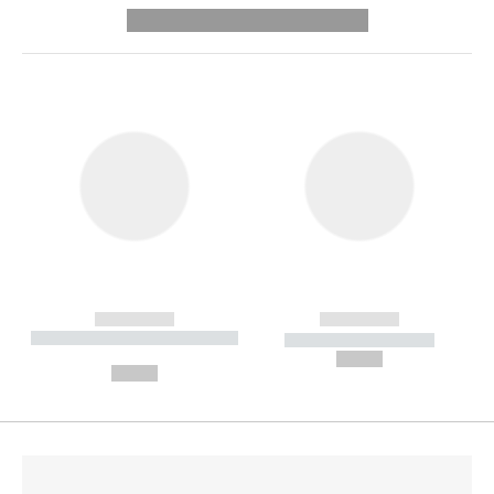
---------- --------------
------------
------------
----------- ----------- --------
----------- -----------
---
--,-- €
--,-- €