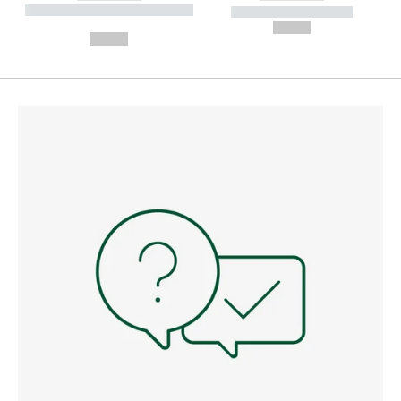
----------- ----------- --------
----------- -----------
---
--,-- €
--,-- €