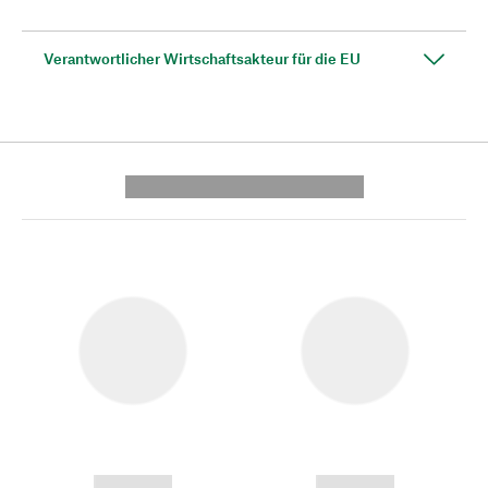
Verantwortlicher Wirtschaftsakteur für die EU
---------- --------------
------------
------------