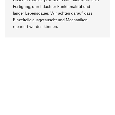
Fertigung, durchdachter Funktionalität und
langer Lebensdauer. Wir achten darauf, dass
Einzelteile ausgetauscht und Mechaniken
Nach oben
repariert werden können.
Bewusst
Nachhaltigkeit steht im Fokus unserer
Produktauswahl. Wir setzen auf natürliche
Inhaltsstoffe und Materialien, die gepflegt werden
können, sowie auf eine ressourcenschonende
und sozialverträgliche Produktion.