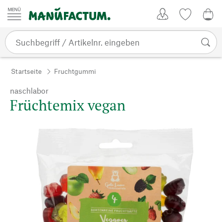
Zum Inhalt springen
Kundenkonto
Merkliste
0,0
Startseite
Fruchtgummi
naschlabor
Früchtemix vegan