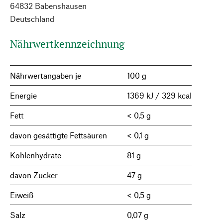
64832 Babenshausen
Deutschland
Nährwertkennzeichnung
Nährwertangaben je
100 g
Energie
1369 kJ / 329 kcal
Fett
< 0,5 g
davon gesättigte Fettsäuren
< 0,1 g
Kohlenhydrate
81 g
davon Zucker
47 g
Eiweiß
< 0,5 g
Salz
0,07 g