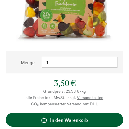
Menge
3,50 €
Grundpreis: 23,33 €/kg
alle Preise inkl. MwSt., zzgl.
Versandkosten
CO₂-kompensierter Versand mit DHL
In den Warenkorb