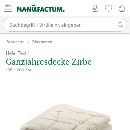
Zum Inhalt springen
Kundenkonto
Merkliste
0,0
Startseite
Oberbetten
Hefel Textil
Ganzjahresdecke Zirbe
135 × 200 cm