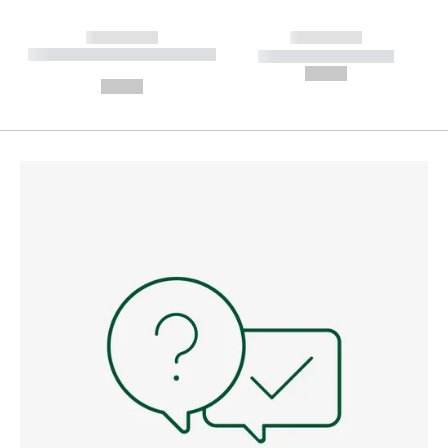
------------
------------
----------- ----------- --------
----------- -----------
---
--,-- €
--,-- €