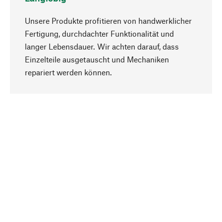
Unsere Produkte profitieren von handwerklicher
Fertigung, durchdachter Funktionalität und
langer Lebensdauer. Wir achten darauf, dass
Einzelteile ausgetauscht und Mechaniken
Nach oben
repariert werden können.
Bewusst
Nachhaltigkeit steht im Fokus unserer
Produktauswahl. Wir setzen auf natürliche
Inhaltsstoffe und Materialien, die gepflegt werden
können, sowie auf eine ressourcenschonende
und sozialverträgliche Produktion.