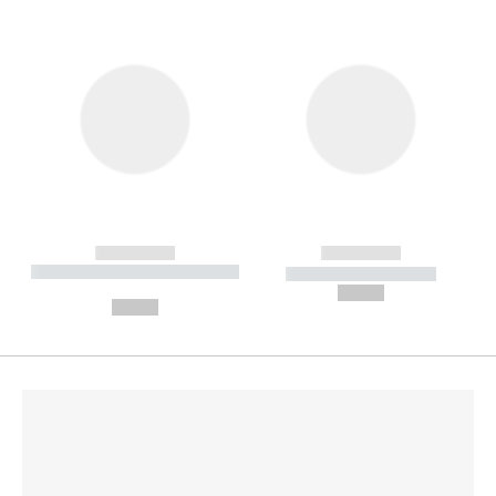
------------
------------
----------- ----------- --------
----------- -----------
---
--,-- €
--,-- €