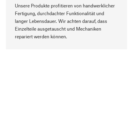
Unsere Produkte profitieren von handwerklicher
Fertigung, durchdachter Funktionalität und
langer Lebensdauer. Wir achten darauf, dass
Einzelteile ausgetauscht und Mechaniken
Nach oben
repariert werden können.
Bewusst
Nachhaltigkeit steht im Fokus unserer
Produktauswahl. Wir setzen auf natürliche
Inhaltsstoffe und Materialien, die gepflegt werden
können, sowie auf eine ressourcenschonende
und sozialverträgliche Produktion.