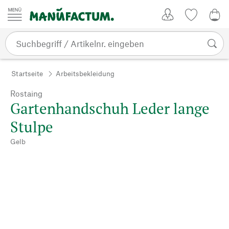
Zum Inhalt springen
Kundenkonto
Merkliste
0,0
Startseite
Arbeitsbekleidung
Rostaing
Gartenhandschuh Leder lange
Stulpe
Gelb