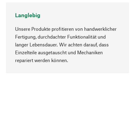
Langlebig
Unsere Produkte profitieren von handwerklicher
Fertigung, durchdachter Funktionalität und
langer Lebensdauer. Wir achten darauf, dass
Einzelteile ausgetauscht und Mechaniken
Nach oben
repariert werden können.
Bewusst
Nachhaltigkeit steht im Fokus unserer
Produktauswahl. Wir setzen auf natürliche
Inhaltsstoffe und Materialien, die gepflegt werden
können, sowie auf eine ressourcenschonende