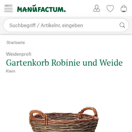
Zum Inhalt springen
Kundenkonto
Merkliste
0,0
Startseite
Weidenprofi
Gartenkorb Robinie und Weide
Klein