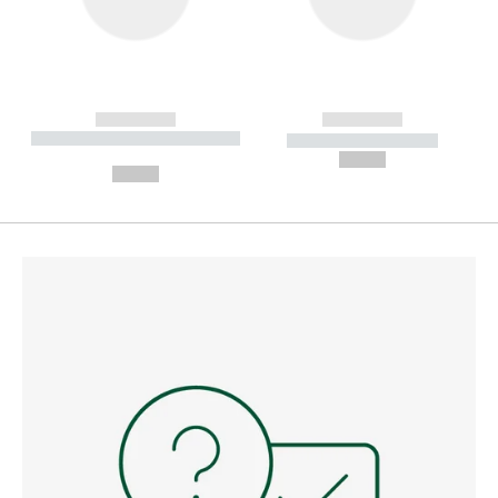
------------
------------
----------- ----------- --------
----------- -----------
---
--,-- €
--,-- €