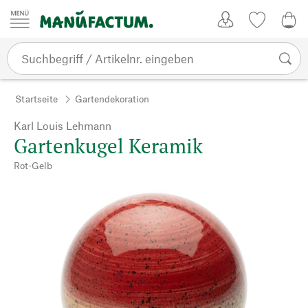
Zum Inhalt springen
Kundenkonto
Merkliste
0,0
Startseite
Gartendekoration
Karl Louis Lehmann
Gartenkugel Keramik
Rot-Gelb