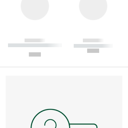
------------
------------
----------- ----------- --------
----------- -----------
---
--,-- €
--,-- €