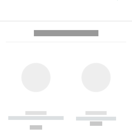
---------- --------------
------------
------------
----------- ----------- --------
----------- -----------
---
--,-- €
--,-- €