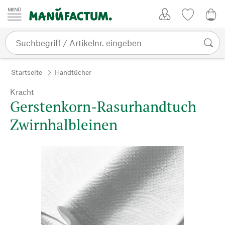
Zum Inhalt springen
Kundenkonto
Merkliste
0,0
Startseite
Handtücher
Kracht
Gerstenkorn-Rasurhandtuch
Zwirnhalbleinen