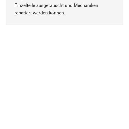
Einzelteile ausgetauscht und Mechaniken
Nach oben
repariert werden können.
Bewusst
Nachhaltigkeit steht im Fokus unserer
Produktauswahl. Wir setzen auf natürliche
Inhaltsstoffe und Materialien, die gepflegt werden
können, sowie auf eine ressourcenschonende
und sozialverträgliche Produktion.
Ausgewählt