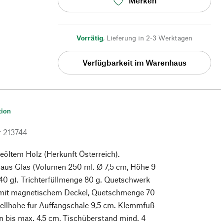
Merken
Vorrätig
,
Lieferung in 2-3 Werktagen
Verfügbarkeit im Warenhaus
tion
r
213744
öltem Holz (Herkunft Österreich).
 aus Glas (Volumen 250 ml. Ø 7,5 cm, Höhe 9
40 g). Trichterfüllmenge 80 g. Quetschwerk
 mit magnetischem Deckel, Quetschmenge 70
tellhöhe für Auffangschale 9,5 cm. Klemmfuß
en bis max. 4,5 cm, Tischüberstand mind. 4