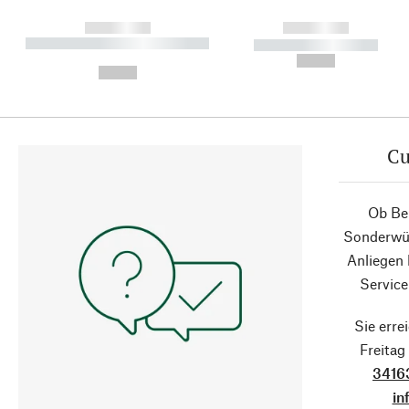
------------
------------
----------- ----------- ----------
----------- -----------
-
--,-- €
--,-- €
Cu
Ob Ber
Sonderwün
Anliegen
Service
Sie erre
Freita
3416
in