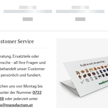
------------
------------
----------- ----------- ----------
----------- ----------- ----------
-
-
--,-- €
--,-- €
stomer Service
atung, Ersatzteile oder
sche - all Ihre Fragen und
 behandelt unser Customer
 persönlich und fundiert.
ichen uns von Montag bis
g unter der Nummer
0732
38
oder jederzeit unter
fo@manufactum.at