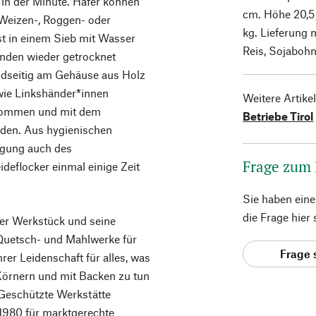
 in der Minute. Hafer können
cm. Höhe 20,5 
Weizen-, Roggen- oder
kg. Lieferung 
st in einem Sieb mit Wasser
Reis, Sojaboh
unden wieder getrocknet
eidseitig am Gehäuse aus Holz
 wie Linkshänder*innen
Weitere Artike
enommen und mit dem
Betriebe Tirol
rden. Aus hygienischen
igung auch des
Frage zum
eflocker einmal einige Zeit
Sie haben ein
die Frage hier
ler Werkstück und seine
 Quetsch- und Mahlwerke für
Frage 
rer Leidenschaft für alles, was
Körnern und mit Backen zu tun
(Geschützte Werkstätte
t 1980 für marktgerechte