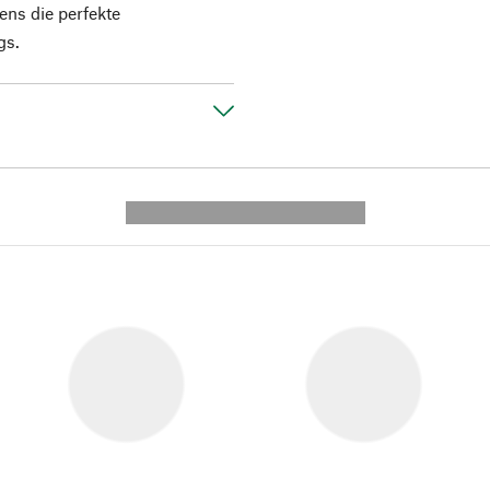
ns die perfekte
gs.
---------- --------------