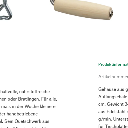
Produktinforma
Artikelnumme
Gehäuse aus ge
altvolle, nährstoffreiche
Auffangschale
hen oder Bratlingen. Für alle,
cm. Gewicht 3
hrmals in der Woche kleinere
aus Edelstahl
 der handbetriebene
g/min. Unters
hl. Sein Quetschwerk aus
für Tischplatt