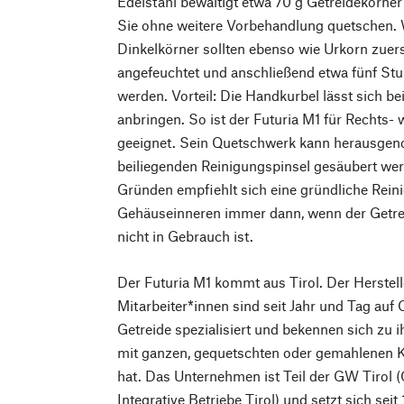
Edelstahl bewältigt etwa 70 g Getreidekörner
Sie ohne weitere Vorbehandlung quetschen. 
Dinkelkörner sollten ebenso wie Urkorn zuer
angefeuchtet und anschließend etwa fünf St
werden. Vorteil: Die Handkurbel lässt sich b
anbringen. So ist der Futuria M1 für Rechts-
geeignet. Sein Quetschwerk kann herausg
beiliegenden Reinigungspinsel gesäubert we
Gründen empfiehlt sich eine gründliche Rein
Gehäuseinneren immer dann, wenn der Getreid
nicht in Gebrauch ist.
Der Futuria M1 kommt aus Tirol. Der Herstel
Mitarbeiter*innen sind seit Jahr und Tag auf
Getreide spezialisiert und bekennen sich zu ih
mit ganzen, gequetschten oder gemahlenen 
hat. Das Unternehmen ist Teil der GW Tirol 
Integrative Betriebe Tirol) und setzt sich sei