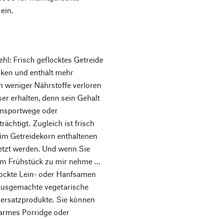
ein.
ehl: Frisch geflocktes Getreide
cken und enthält mehr
rn weniger Nährstoffe verloren
ser erhalten, denn sein Gehalt
ransportwege oder
chtigt. Zugleich ist frisch
e im Getreidekorn enthaltenen
setzt werden. Und wenn Sie
zum Frühstück zu mir nehme …
flockte Lein- oder Hanfsamen
ausgemachte vegetarische
hersatzprodukte. Sie können
armes Porridge oder