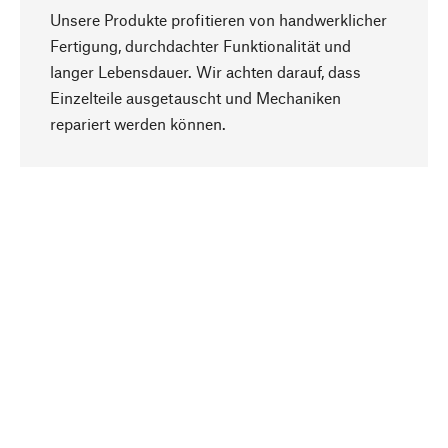
Unsere Produkte profitieren von handwerklicher
Fertigung, durchdachter Funktionalität und
langer Lebensdauer. Wir achten darauf, dass
Einzelteile ausgetauscht und Mechaniken
Nach oben
repariert werden können.
Bewusst
Nachhaltigkeit steht im Fokus unserer
Produktauswahl. Wir setzen auf natürliche
Inhaltsstoffe und Materialien, die gepflegt werden
können, sowie auf eine ressourcenschonende
und sozialverträgliche Produktion.