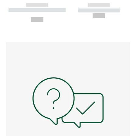
------------
------------
----------- ----------- --------
----------- -----------
---
--,-- €
--,-- €