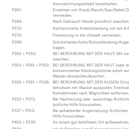
Kennzeichnungsetikett bereithalten.
P261
:
Einatmen von Staub/Rauch/Gas/Nebel/D
vermeiden.
P264
:
Nach Gebrauch Hände gründlich waschen
P272
:
Kontaminierte Arbeitskleidung soll am Arb
P273
:
Freisetzung in die Umwelt vermeiden.
P280
:
Schutzhandschuhe/Schutzkleidung/Auge
tragen.
P302 + P352
:
BEI BERÜHRUNG MIT DER HAUT: Mit viel
waschen.
P303 + P361 + P353
:
BEI BERÜHRUNG MIT DER HAUT (oder dem
kontaminierten Kleidungsstücke sofort au
Wasser abwaschen/duschen.
P305 + P351 + P338
:
BEI BERÜHRUNG MIT DEN AUGEN: Einige
behutsam mit Wasser ausspülen. Eventue
Kontaktlinsen nach Möglichkeit entfernen
P333 + P313
:
Bei Hautreizung oder -ausschlag: Ärztlich
ärztliche Hilfe hinzuziehen.
P337 + P313
:
Bei anhaltender Augenreizung: Ärztlichen 
Hilfe hinzuziehen.
P403 + P235
:
An einem gut belüfteten Ort aufbewahren.
P501
:
Inhalt/Behälter gemäß den nationalen Vors