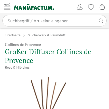
Zum Inhalt springen
Kundenkonto
Merkliste
0,0
Startseite
Räucherwerk & Raumduft
Collines de Provence
Großer Diffuser Collines de
Provence
Rose & Hibiskus