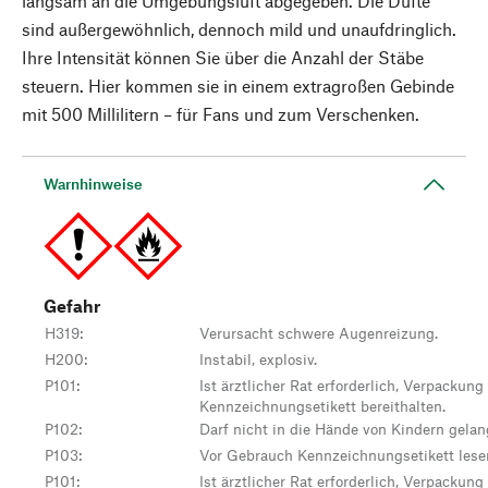
langsam an die Umgebungsluft abgegeben. Die Düfte
sind außergewöhnlich, dennoch mild und unaufdringlich.
Ihre Intensität können Sie über die Anzahl der Stäbe
steuern. Hier kommen sie in einem extragroßen Gebinde
mit 500 Millilitern – für Fans und zum Verschenken.
Warnhinweise
Gefahr
H319
:
Verursacht schwere Augenreizung.
H200
:
Instabil, explosiv.
P101
:
Ist ärztlicher Rat erforderlich, Verpackung
Kennzeichnungsetikett bereithalten.
P102
:
Darf nicht in die Hände von Kindern gelan
P103
:
Vor Gebrauch Kennzeichnungsetikett lese
P101
:
Ist ärztlicher Rat erforderlich, Verpackung