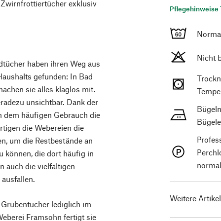
Zwirnfrottiertücher exklusiv
Pflegehinweise 
Norma
Nicht 
ndtücher haben ihren Weg aus
aushalts gefunden: In Bad
Trockn
achen sie alles klaglos mit.
Temper
radezu unsichtbar. Dank der
Bügeln
en dem häufigen Gebrauch die
Bügele
rtigen die Webereien die
Profes
en, um die Restbestände an
Perchl
 können, die dort häufig in
normal
 auch die vielfältigen
ausfallen.
Weitere Artike
 Grubentücher lediglich im
eberei Framsohn fertigt sie