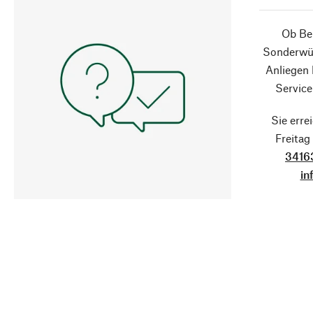
Ob Ber
Sonderwün
Anliegen
Service
Sie erre
Freita
3416
in