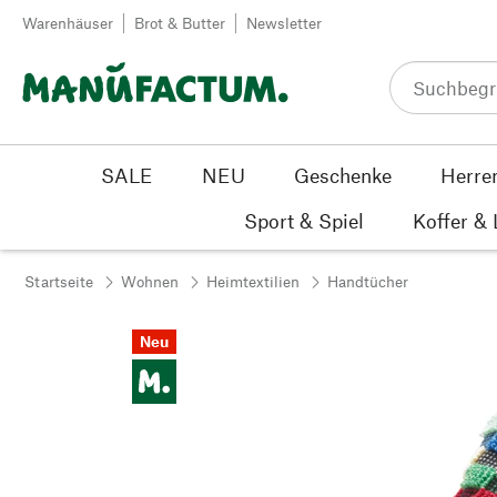
Zum Inhalt springen
Warenhäuser
Brot & Butter
Newsletter
SALE
NEU
Geschenke
Herre
Sport & Spiel
Koffer &
Startseite
Wohnen
Heimtextilien
Handtücher
Neu