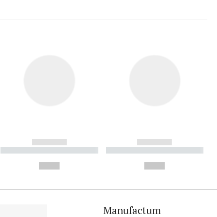
------------
------------
----------- ----------- ----------
----------- ----------- ----------
- -----------
-
--,-- €
--,-- €
Manufactum