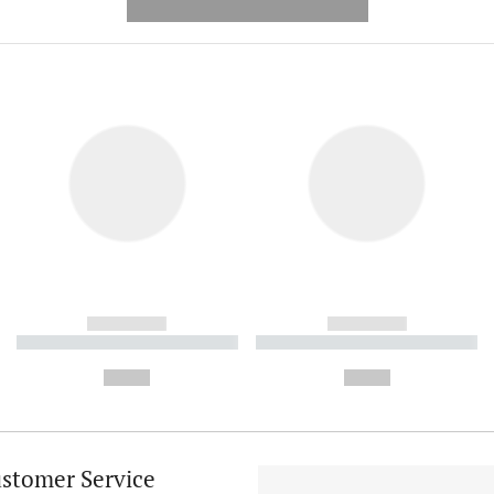
---------- --------------
------------
------------
----------- ----------- ----------
----------- ----------- ----------
-
-
--,-- €
--,-- €
stomer Service