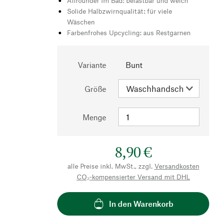
Allrounder im Bad: belastbar und weich
Solide Halbzwirnqualität: für viele
Wäschen
Farbenfrohes Upcycling: aus Restgarnen
Variante
Bunt
Größe
Menge
8,90 €
alle Preise inkl. MwSt., zzgl.
Versandkosten
CO₂-kompensierter Versand mit DHL
In den Warenkorb