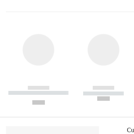
------------
------------
----------- ----------- ----------
----------- -----------
-
--,-- €
--,-- €
Cu