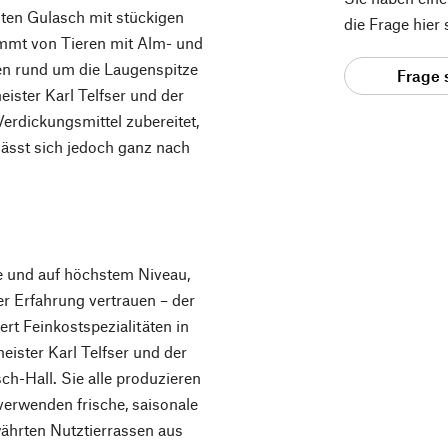
ten Gulasch mit stückigen
die Frage hier
mmt von Tieren mit Alm- und
en rund um die Laugenspitze
Frage 
ister Karl Telfser und der
erdickungsmittel zubereitet,
 lässt sich jedoch ganz nach
 und auf höchstem Niveau,
er Erfahrung vertrauen – der
rt Feinkostspezialitäten in
ister Karl Telfser und der
h-Hall. Sie alle produzieren
erwenden frische, saisonale
ährten Nutztierrassen aus