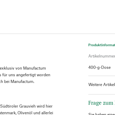
Produktinforma
Artikelnumme
400-g-Dose
e exklusiv von Manufactum
 für uns angefertigt worden
ich bei Manufactum.
Weitere Artike
Frage zum
üdtiroler Grauvieh wird hier
tenmark, Olivenöl und allerlei
Sie haben ein