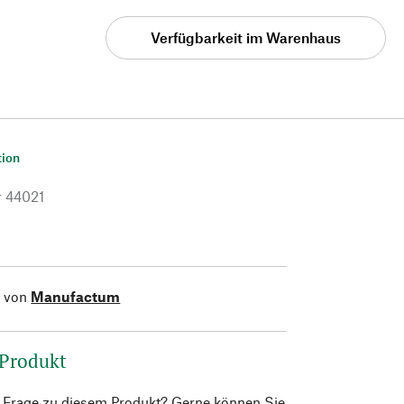
Verfügbarkeit im Warenhaus
tion
r
44021
l von
Manufactum
 Produkt
e Frage zu diesem Produkt? Gerne können Sie