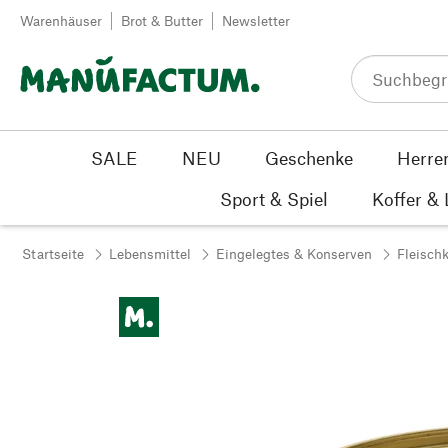
Zum Inhalt springen
Warenhäuser
Brot & Butter
Newsletter
SALE
NEU
Geschenke
Herre
Sport & Spiel
Koffer &
Startseite
Lebensmittel
Eingelegtes & Konserven
Fleisch