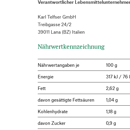
Verantwortlicher Lebensmittelunternehmer
Karl Telfser GmbH
Treibgasse 24/2
39011 Lana (BZ) Italien
Nährwertkennzeichnung
Nährwertangaben je
100 g
Energie
317 kJ / 76 
Fett
2,62 g
davon gesättigte Fettsäuren
1,04 g
Kohlenhydrate
1,18 g
davon Zucker
0,9 g