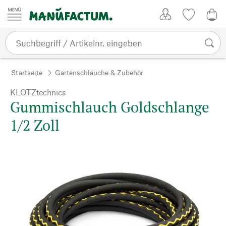
Zum Inhalt springen
Kundenkonto
Merkliste
0,0
Startseite
Gartenschläuche & Zubehör
KLOTZtechnics
Gummischlauch Goldschlange
1/2 Zoll