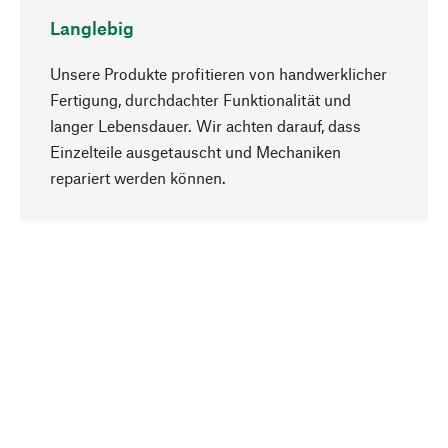
Langlebig
Unsere Produkte profitieren von handwerklicher
Fertigung, durchdachter Funktionalität und
langer Lebensdauer. Wir achten darauf, dass
Einzelteile ausgetauscht und Mechaniken
Nach oben
repariert werden können.
Bewusst
Nachhaltigkeit steht im Fokus unserer
Produktauswahl. Wir setzen auf natürliche
Inhaltsstoffe und Materialien, die gepflegt werden
können, sowie auf eine ressourcenschonende
und sozialverträgliche Produktion.