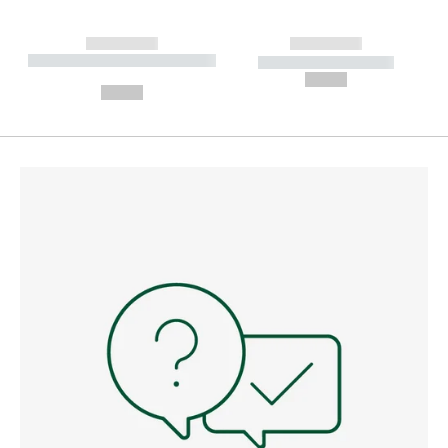
------------
------------
----------- ----------- --------
----------- -----------
---
--,-- €
--,-- €