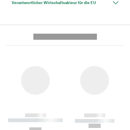
Verantwortlicher Wirtschaftsakteur für die EU
---------- --------------
------------
------------
----------- ----------- --------
----------- -----------
---
--,-- €
--,-- €