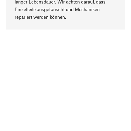
langer Lebensdauer. Wir achten darauf, dass
Einzelteile ausgetauscht und Mechaniken
Nach oben
repariert werden können.
Bewusst
Nachhaltigkeit steht im Fokus unserer
Produktauswahl. Wir setzen auf natürliche
Inhaltsstoffe und Materialien, die gepflegt werden
können, sowie auf eine ressourcenschonende
und sozialverträgliche Produktion.
Ausgewählt