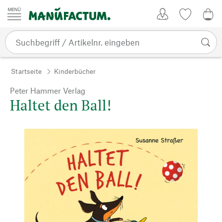
Zum Inhalt springen
Kundenkonto
Merkliste
0,0
Startseite
Kinderbücher
Peter Hammer Verlag
Haltet den Ball!